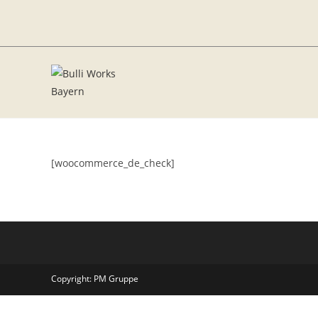
Zum
Inhalt
springen
[woocommerce_de_check]
Copyright: PM Gruppe