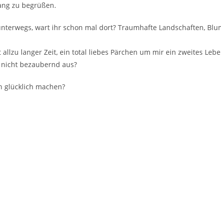
ang zu begrüßen.
n unterwegs, wart ihr schon mal dort? Traumhafte Landschaften, B
ht allzu langer Zeit, ein total liebes Pärchen um mir ein zweites Le
h nicht bezaubernd aus?
ch glücklich machen?